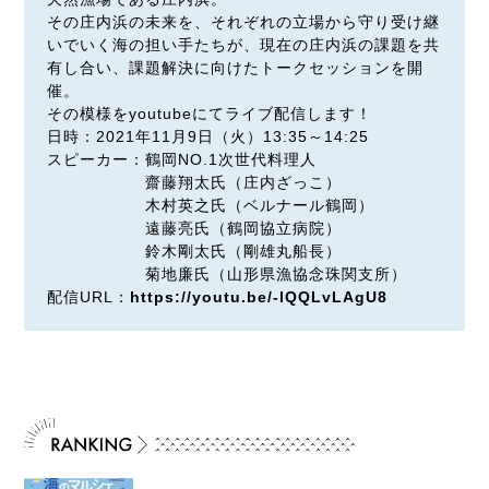
その庄内浜の未来を、それぞれの立場から守り受け継
いでいく海の担い手たちが、現在の庄内浜の課題を共
有し合い、課題解決に向けたトークセッションを開
催。
その模様をyoutubeにてライブ配信します！
日時：2021年11月9日（火）13:35～14:25
スピーカー：鶴岡NO.1次世代料理人
齋藤翔太氏（庄内ざっこ）
木村英之氏（ベルナール鶴岡）
遠藤亮氏（鶴岡協立病院）
鈴木剛太氏（剛雄丸船長）
菊地廉氏（山形県漁協念珠関支所）
配信URL：
https://youtu.be/-IQQLvLAgU8